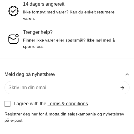
14 dagers angrerett
No, I'm not
Yes, I am
Ikke fornøyt med varer? Kan du enkelt returnere
varen.
Trenger help?
Finner ikke varer eller spørsmål? Ikke nøl med å
spørre oss
Meld deg på nyhetsbrev
I agree with the
Terms & conditions
Registrer deg her for å motta din salgskampanje og nyhetsbrev
på e-post.