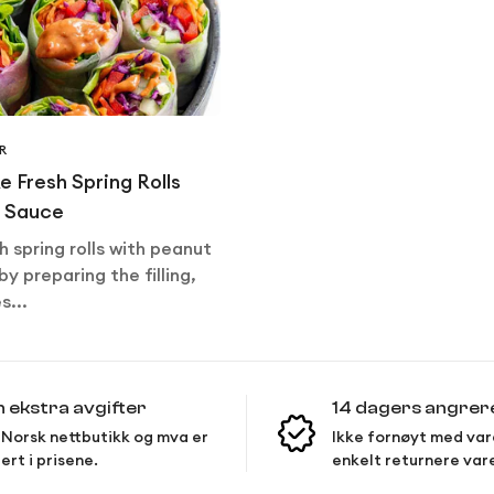
R
 Fresh Spring Rolls
t Sauce
Confirm your age
 spring rolls with peanut
by preparing the filling,
Are you 18 years old or older?
s...
No, I'm not
Yes, I am
n ekstra avgifter
14 dagers angrer
Norsk nettbutikk og mva er
Ikke fornøyt med var
ert i prisene.
enkelt returnere var