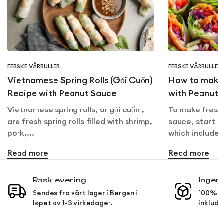
FERSKE VÅRRULLER
FERSKE VÅRRULLE
Vietnamese Spring Rolls (Gỏi Cuốn)
How to make
Recipe with Peanut Sauce
with Peanu
Vietnamese spring rolls, or gỏi cuốn ,
To make fresh
are fresh spring rolls filled with shrimp,
sauce, start 
pork,...
which include
Read more
Read more
Rask levering
Inge
Sendes fra vårt lager i Bergen i
100% 
løpet av 1-3 virkedager.
inklud