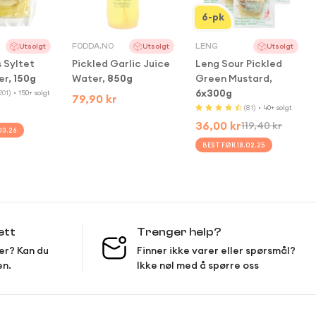
6-pk
FODDA.NO
LENG
Utsolgt
Utsolgt
Utsolgt
 Syltet
Pickled Garlic Juice
Leng Sour Pickled
er,
150g
Water,
850g
Green Mustard,
6x300g
201)
• 150+ solgt
Regular
79,90 kr
(81)
• 40+ solgt
price
36,00 kr
119,40 kr
Sale
Regular
03.26
price
price
BEST FØR 18.02.25
 Out
Sold Out
Sold Out
ett
Trenger help?
er? Kan du
Finner ikke varer eller spørsmål?
en.
Ikke nøl med å spørre oss