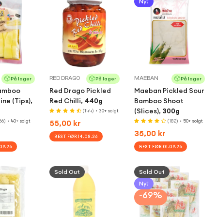
Ny!
RED DRAGO
MAEBAN
På lager
På lager
På lager
amboo
Red Drago Pickled
Maeban Pickled Sour
ine (Tips),
Red Chilli,
440g
Bamboo Shoot
(Slices),
300g
(144)
• 30+ solgt
66)
• 40+ solgt
Regular
55,00 kr
(182)
• 50+ solgt
Regular
35,00 kr
price
BEST FØR 14.08.26
price
09.26
BEST FØR 01.09.26
k Add
Sold Out
Quick Add
Sold Out
Quick Add
Ny!
-69%