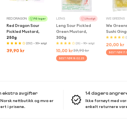
Are you 18 years old or older?
RED DRAGON
LENG
WE GREENS
På lager
Utsolgt
No, I'm not
Yes, I am
Red Dragon Sour
Leng Sour Pickled
We Greens
Pickled Mustard,
Green Mustard,
Sushi Ging
250g
300g
(
(232)
• 30+ solgt
(26)
• 90+ solgt
Regular
20,00 kr
Regular
39,90 kr
10,00 kr
39,90 kr
price
Sale
Regular
BEST FØR 17.
price
price
price
BEST FØR 18.02.25
Quick Add
Sold Out
Sold
n ekstra avgifter
14 dagers angrer
Norsk nettbutikk og mva er
Ikke fornøyt med var
ert i prisene.
enkelt returnere var