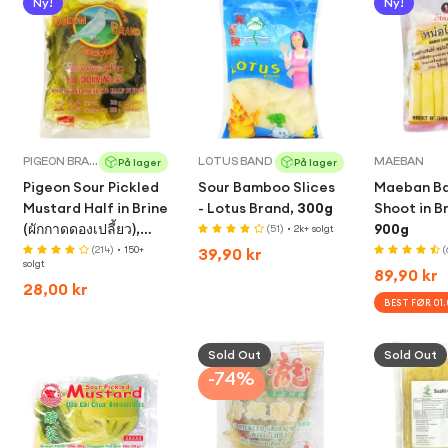
Ny!
Ny!
PIGEON BRAND
LOTUS BAND
MAEBAN
På lager
På lager
Pigeon Sour Pickled
Sour Bamboo Slices
Maeban B
Mustard Half in Brine
- Lotus Brand,
300g
Shoot in Br
(ผักกาดดองเปลี้ยว),
900g
(51)
• 2k+ solgt
350g
(214)
• 150+
Regular
39,90 kr
(
solgt
Regular
89,90 kr
price
Regular
28,00 kr
price
BEST FØR 01.
price
Quick Add
Sold Out
Quick Add
Sold Out
Quic
-74%
Confirm your age