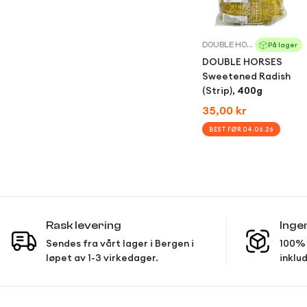
DOUBLE HORSES
På lager
DOUBLE HORSES
Sweetened Radish
(Strip),
400g
Regular
35,00 kr
price
BEST FØR 04.06.26
Quick Add
Rask levering
Inge
Sendes fra vårt lager i Bergen i
100% 
løpet av 1-3 virkedager.
inklud