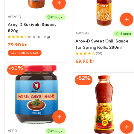
AROY-D
På lager
Aroy-D Sukiyaki Sauce,
820g
AROY-D
På lager
(231)
• 50+ solgt
Aroy-D Sweet Chili Sauce
Regular
79,90 kr
for Spring Rolls, 280ml
price
BEST FØR 20.06.26
(109)
Regular
69,90 kr
-50%
price
-52%
ARPO
På lager