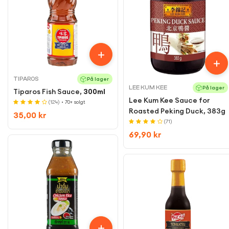
TIPAROS
På lager
LEE KUM KEE
På lager
Tiparos Fish Sauce,
300ml
Lee Kum Kee Sauce for
(124)
• 70+ solgt
Roasted Peking Duck, 383g
Regular
35,00 kr
(71)
price
Regular
69,90 kr
Confirm your age
price
Are you 18 years old or older?
No, I'm not
Yes, I am