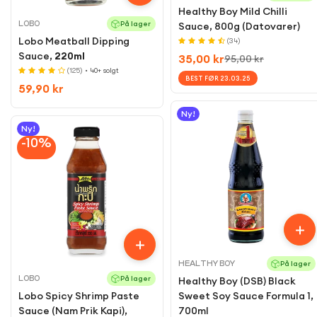
Healthy Boy Mild Chilli
LOBO
På lager
Sauce, 800g (Datovarer)
Lobo Meatball Dipping
(34)
Sauce,
220ml
35,00 kr
95,00 kr
Sale
Regular
(125)
• 40+ solgt
price
price
BEST FØR 23.03.25
Regular
59,90 kr
price
Ny!
Ny!
-10%
HEALTHY BOY
På lager
LOBO
På lager
Healthy Boy (DSB) Black
Lobo Spicy Shrimp Paste
Sweet Soy Sauce Formula 1,
Sauce (Nam Prik Kapi),
700ml