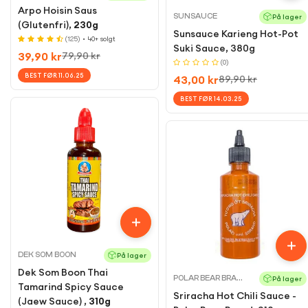
Arpo Hoisin Saus
SUNSAUCE
På lager
(Glutenfri),
230g
Sunsauce Karieng Hot-Pot
(125)
• 40+ solgt
Suki Sauce, 380g
39,90 kr
79,90 kr
Sale
Regular
(0)
price
price
BEST FØR 11.06.25
43,00 kr
89,90 kr
Sale
Regular
price
price
BEST FØR 14.03.25
DEK SOM BOON
På lager
Dek Som Boon Thai
POLAR BEAR BRAND
På lager
Tamarind Spicy Sauce
Sriracha Hot Chili Sauce -
(Jaew Sauce) ,
310g