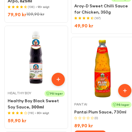
Arpo,
625ml
Aroy-D Sweet Chilli Sauce
(138)
• 90+ solgt
for Chicken, 350g
79,90 kr
109,90 kr
Sale
Regular
(167)
price
price
Regular
49,90 kr
price
HEALTHY BOY
På lager
Healthy Boy Black Sweet
PANTAI
På lager
Soy Sauce,
300ml
Pantai Plum Sauce, 730ml
(118)
• 80+ solgt
(0)
Regular
59,90 kr
Regular
89,90 kr
price