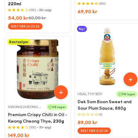
220ml
(183)
(193)
• 30+ solgt
Regular
69,90 kr
54,00 kr
60,00 kr
price
Sale
Regular
price
price
BEST FØR 26.02.26
Ny!
Bestselger
HEALTHY BOY
På lager
Dek Som Boon Sweet and
KWONG CHEONG THYE
På lager
Sour Plum Sauce, 880g
Premium Crispy Chilli in Oil -
(0)
Kwong Cheong Thye,
230g
Regular
89,00 kr
(105)
• 70+ solgt
price
BEST FØR 12.07.25
Regular
149,00 kr