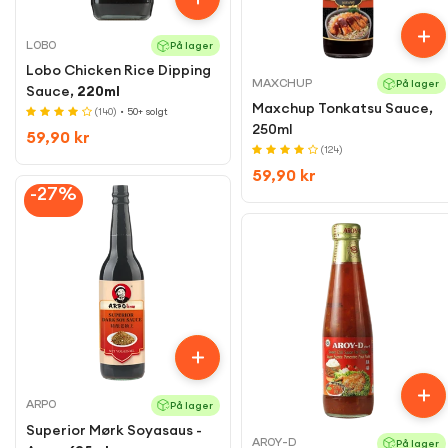
LOBO
På lager
Lobo Chicken Rice Dipping
MAXCHUP
På lager
Sauce,
220ml
Maxchup Tonkatsu Sauce,
(140)
• 50+ solgt
250ml
Regular
59,90 kr
(124)
price
Regular
59,90 kr
-27%
price
ARPO
På lager
Superior Mørk Soyasaus -
AROY-D
På lager