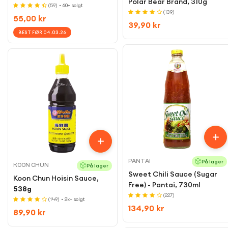
Polar Bear Brand, 310g
(59)
• 60+ solgt
(139)
Regular
55,00 kr
Regular
39,90 kr
price
BEST FØR 04.03.26
price
PANTAI
På lager
KOON CHUN
På lager
Sweet Chili Sauce (Sugar
Koon Chun Hoisin Sauce,
Free) - Pantai, 730ml
538g
(227)
(149)
• 2k+ solgt
Regular
134,90 kr
Regular
89,90 kr
price
price