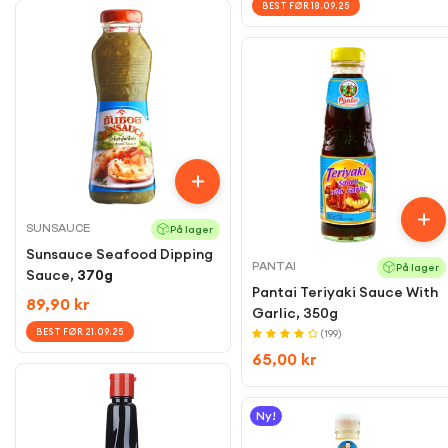
price
BEST FØR 18.09.25
SUNSAUCE
På lager
Sunsauce Seafood Dipping
PANTAI
På lager
Sauce,
370g
Pantai Teriyaki Sauce With
Regular
89,90 kr
Garlic, 350g
price
BEST FØR 21.09.25
(199)
Regular
65,00 kr
price
Ny!