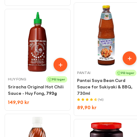
price
PANTAI
På lager
HUY FONG
På lager
Pantai Soya Bean Curd
Sriracha Original Hot Chili
Sauce for Sukiyaki & BBQ,
Sauce - Huy Fong,
793g
730ml
(46)
Regular
149,90 kr
Regular
89,90 kr
price
price