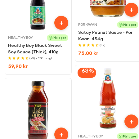
POR KWAN
På lager
Satay Peanut Sauce - Por
HEALTHY BOY
På lager
Kwan, 454g
Healthy Boy Black Sweet
(34)
Soy Sauce (Thick),
410g
Regular
75,00 kr
(49)
• 500+ solgt
price
Regular
59,90 kr
-63%
price
HEALTHY BOY
På lager