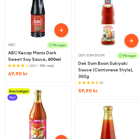
ABC
På lager
ABC Kecap Manis Dark
DEK SOM BOON
På lager
Sweet Soy Sauce,
600ml
Dek Som Boon Sukiyaki
(224)
• 500+ solgt
Sauce (Cantonese Style),
Regular
69,90 kr
350g
price
(6)
Regular
59,90 kr
Bestselger
Ny!
price