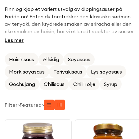
Finn og kjøp et variert utvalg av dippingsauser på
Fodda.no! Enten du foretrekker den klassiske sødmen
av teriyaki, den krydrede smaken av sriracha eller den
rike smaken av hoisin, har vi et bredt spekter av sauser
som vil forbedre smaken av dine favorittretter. Utforsk
Les mer
nå for autentiske smaker rett fra Asia!
Hoisinsaus
Allsidig
Soyasaus
Mørk soyasaus
Teriyakisaus
Lys soyasaus
Gochujang
Chilisaus
Chili i olje
Syrup
Filter
Featured