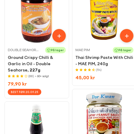
DOUBLE SEAHORSE
MAE PIM
På lager
På lager
Ground Crispy Chilli &
Thai Shrimp Paste With Chili
Garlic in Oil - Double
- MAE PIM, 240g
Seahorse,
227g
(54)
(88)
• 60+ solgt
Regular
45,00 kr
Regular
79,90 kr
price
price
BEST FØR 20.09.25