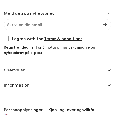
Meld deg på nyhetsbrev
I agree with the
Terms & conditions
Registrer deg her for å motta din salgskampanje og
nyhetsbrev på e-post.
Snarveier
Min side
Informasjon
Ordreoversikt
Frakt og levering
Innstillinger
Kjøp- og leveringsvilkår
Anmeldelser
Personopplysninger
Kjøp- og leveringsvilkår
Personvernerklæring