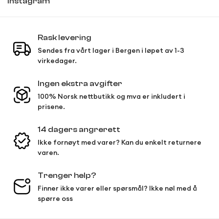
Instagram
Confirm your age
Rask levering
Are you 18 years old or older?
Sendes fra vårt lager i Bergen i løpet av 1-3
virkedager.
No, I'm not
Yes, I am
Ingen ekstra avgifter
100% Norsk nettbutikk og mva er inkludert i
prisene.
14 dagers angrerett
Ikke fornøyt med varer? Kan du enkelt returnere
varen.
Trenger help?
Finner ikke varer eller spørsmål? Ikke nøl med å
spørre oss