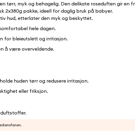
en tørr, myk og behagelig. Den delikate roseduften gir en fr
tisk 2x380g pakke, ideell for daglig bruk på babyer.
itiv hud, etterlater den myk og beskyttet.
komfortabel hele dagen.
n for bleieutslett og irritasjon.
ten å være overveldende.
lde huden tørr og redusere irritasjon.
tighet eller friksjon.
duftstoffer.
rediensfanen.