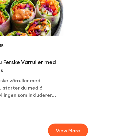
ER
du Ferske Vårruller med
us
iske vårruller med
, starter du med å
llingen som inkluderer...
View More