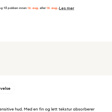
Les mer
og få pakken innen
12. aug.
eller
13. aug.
.
ivelse
sitive hud. Med en fin og lett tekstur absorberer