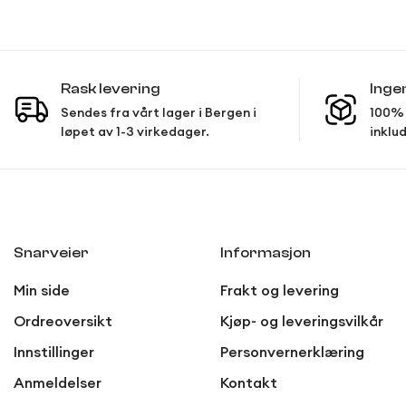
Rask levering
Inge
Sendes fra vårt lager i Bergen i
100% 
løpet av 1-3 virkedager.
inklud
Snarveier
Informasjon
Min side
Frakt og levering
Ordreoversikt
Kjøp- og leveringsvilkår
Innstillinger
Personvernerklæring
Anmeldelser
Kontakt