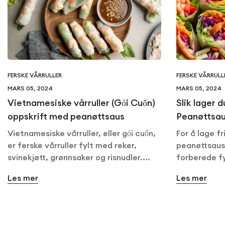
FERSKE VÅRRULLER
FERSKE VÅRRULL
MARS 05, 2024
MARS 05, 2024
Vietnamesiske vårruller (Gỏi Cuốn)
Slik lager 
oppskrift med peanøttsaus
Peanøttsa
Vietnamesiske vårruller, eller gỏi cuốn,
For å lage fr
er ferske vårruller fylt med reker,
peanøttsaus
svinekjøtt, grønnsaker og risnudler....
forberede fy
Les mer
Les mer