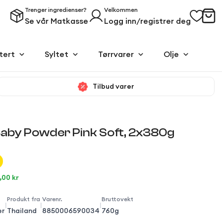
Trenger ingredienser?
Velkommen
Se vår Matkasse
Logg inn/registrer deg
tert
Syltet
Tørrvarer
Olje
Tilbud varer
Baby Powder Pink Soft, 2x380g
,00 kr
Produkt fra
Varenr.
Bruttovekt
|
|
|
er
Thailand
8850006590034
760g