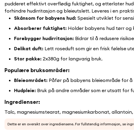
pudderet effektivt overflødig fuktighet, og etterlater hud
forhindre hudirritasjon og bleieutslett. Leveres i en prak
Skånsom for babyens hud:
Spesielt utviklet for sens
Absorberer fuktighet:
Holder babyens hud tørr og 
Forebygger hudirritasjon:
Bidrar til å redusere risikoe
Delikat duft:
Lett roseduft som gir en frisk følelse u
Stor pakke:
2x380g for langvarig bruk.
Populære bruksområder:
Bleieområdet:
Påfør på babyens bleieområde for å ho
Hudpleie:
Bruk på andre områder som er utsatt for fuk
Ingredienser:
Talc, magnesiumstearat, magnesiumkarbonat, allantoin, 
Dette er en oversikt over ingrediensene. For fullstendig informasjon, se ing