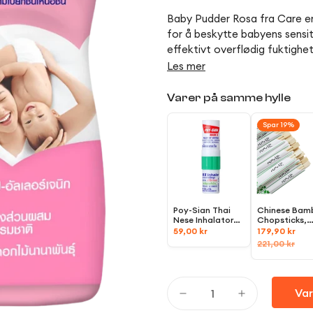
Baby Pudder Rosa fra Care
er
for å beskytte babyens sensit
effektivt overflødig fuktighet
Les mer
Varer på samme hylle
Spar 19%
Poy-Sian Thai
Chinese Bam
Nese Inhalator
Chopsticks,
(ยาดม), 1,7ml
100stk
59,00 kr
179,90 kr
221,00 kr
Var