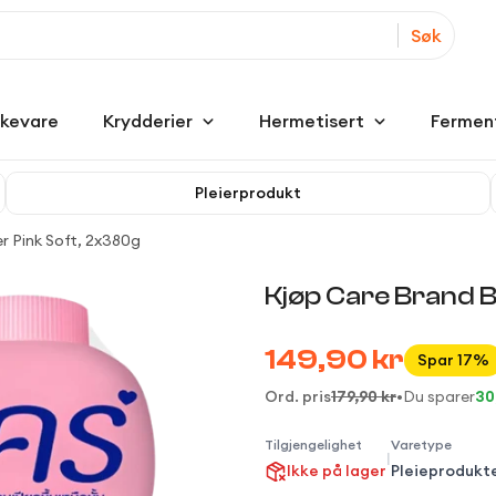
Søk
kkevare
Krydderier
Hermetisert
Fermen
Pleierprodukt
 Pink Soft, 2x380g
Kjøp Care Brand 
149,90 kr
Spar 17%
Ord. pris
179,90 kr
•
Du sparer
30
Tilgjengelighet
Varetype
|
Ikke på lager
Pleieprodukt