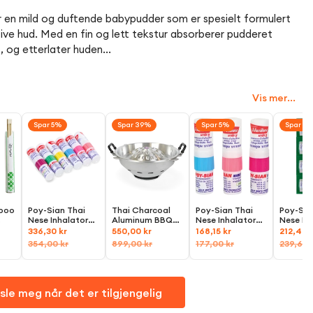
 en mild og duftende babypudder som er spesielt formulert
ive hud. Med en fin og lett tekstur absorberer pudderet
, og etterlater huden...
Vis mer...
Spar 5%
Spar 39%
Spar 5%
Spar 11
boo
Poy-Sian Thai
Thai Charcoal
Poy-Sian Thai
Poy-Sia
Nese Inhalator
Aluminum BBQ
Nese Inhalator
Nese In
(ยาดม), 6x1,7ml
Grill with Dome
(ยาดม), 3x1,7ml
(ยาดม),
336,30 kr
550,00 kr
168,15 kr
212,40 
Lid, Ø35
354,00 kr
899,00 kr
177,00 kr
239,60 
sle meg når det er tilgjengelig