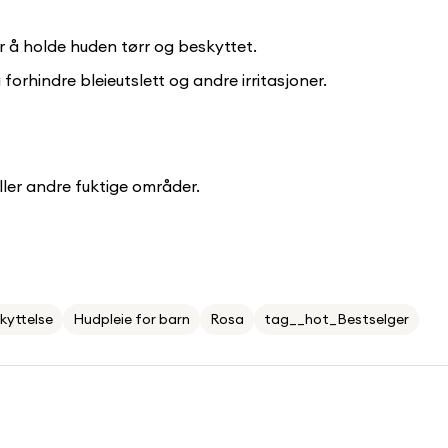
or å holde huden tørr og beskyttet.
forhindre bleieutslett og andre irritasjoner.
Confirm your age
Are you 18 years old or older?
ller andre fuktige områder.
No, I'm not
Yes, I am
kyttelse
Hudpleie for barn
Rosa
tag__hot_Bestselger