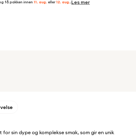
Les mer
og få pakken innen
11. aug.
eller
12. aug.
.
ivelse
nt for sin dype og komplekse smak, som gir en unik