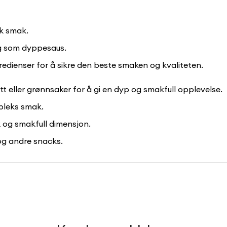
sk smak.
 og som dyppesaus.
redienser for å sikre den beste smaken og kvaliteten.
tt eller grønnsaker for å gi en dyp og smakfull opplevelse.
ompleks smak.
ik og smakfull dimensjon.
 og andre snacks.
Confirm your age
Are you 18 years old or older?
No, I'm not
Yes, I am