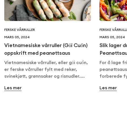
FERSKE VÅRRULLER
FERSKE VÅRRULL
MARS 05, 2024
MARS 05, 2024
Vietnamesiske vårruller (Gỏi Cuốn)
Slik lager 
oppskrift med peanøttsaus
Peanøttsa
Vietnamesiske vårruller, eller gỏi cuốn,
For å lage fr
er ferske vårruller fylt med reker,
peanøttsaus
svinekjøtt, grønnsaker og risnudler....
forberede fy
Les mer
Les mer