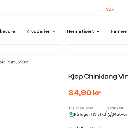
Søk
kkevare
Krydderier
Hermetisert
Fermen
old Plum, 550ml
Kjøp Chinkiang Vi
34,90 kr
Tilgjengelighet
Varetype
|
På lager (13 stk.)
Matvar