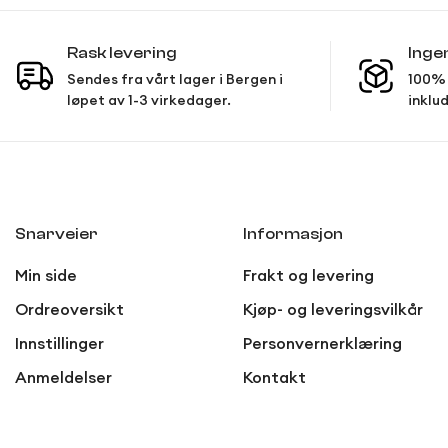
Rask levering
Inge
Sendes fra vårt lager i Bergen i
100% 
løpet av 1-3 virkedager.
inklud
Snarveier
Informasjon
Min side
Frakt og levering
Ordreoversikt
Kjøp- og leveringsvilkår
Innstillinger
Personvernerklæring
Anmeldelser
Kontakt