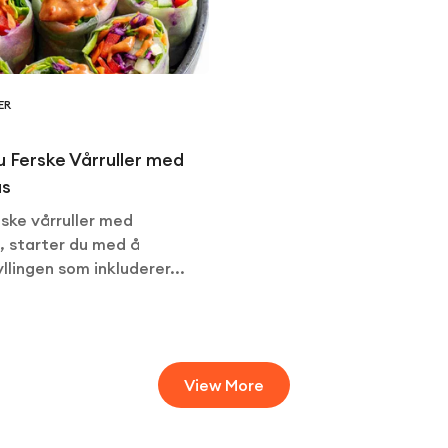
ER
du Ferske Vårruller med
us
iske vårruller med
, starter du med å
llingen som inkluderer...
View More