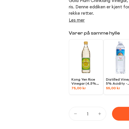
Gold Plum Chinkiang Vinegar, 5
ris. Denne eddiken er kjent fo
rekke retter.
Les mer
Varer på samme hylle
Kong Yen Rice
Distilled Vine
Vinegar (4.5%
5% Acidity -
Acidity),
600ml
Golden
75,00 kr
55,00 kr
Mountain, 1L