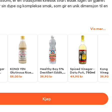
50ml, er en tradisjonell kinesisk svart eddik laget av gjæret
r sin dype og komplekse smak, som gir en unik dimensjon til en
Vis mer...
gar
KONG YEN
Healthy Boy 5%
Spiced Vinegar -
Kong Ye
Glutinous Rice
Destillert Eddik,
Datu Puti,
750ml
Vinegar
Vinegar (4.5%
700ml
Brewed)
59,00 kr
39,90 kr
49,90 kr
39,90 k
Acidity),
600ml
Kjøp