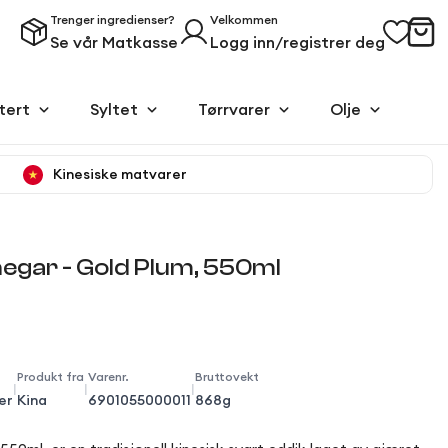
Trenger ingredienser?
Velkommen
Se vår Matkasse
Logg inn/registrer deg
tert
Syltet
Tørrvarer
Olje
Kinesiske matvarer
negar - Gold Plum, 550ml
Produkt fra
Varenr.
Bruttovekt
|
|
|
er
Kina
6901055000011
868g