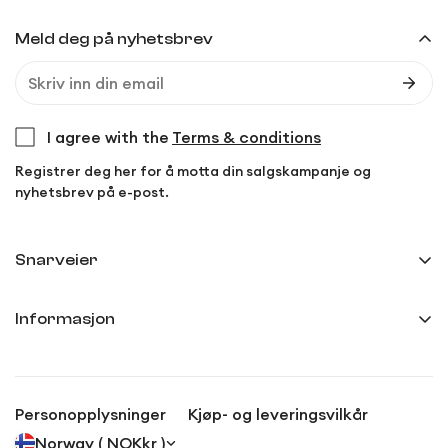
Meld deg på nyhetsbrev
I agree with the
Terms & conditions
Registrer deg her for å motta din salgskampanje og
nyhetsbrev på e-post.
Snarveier
Min side
Informasjon
Ordreoversikt
Frakt og levering
Innstillinger
Kjøp- og leveringsvilkår
Anmeldelser
Personopplysninger
Kjøp- og leveringsvilkår
Personvernerklæring
Norway ( NOKkr )