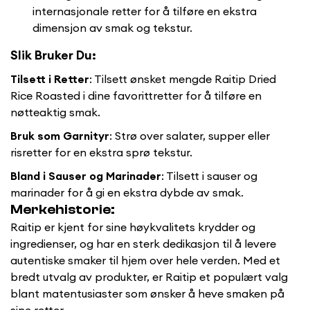
internasjonale retter for å tilføre en ekstra
dimensjon av smak og tekstur.
Slik Bruker Du:
Tilsett i Retter
: Tilsett ønsket mengde Raitip Dried
Rice Roasted i dine favorittretter for å tilføre en
nøtteaktig smak.
Bruk som Garnityr
: Strø over salater, supper eller
risretter for en ekstra sprø tekstur.
Bland i Sauser og Marinader
: Tilsett i sauser og
marinader for å gi en ekstra dybde av smak.
Confirm your age
Merkehistorie:
Are you 18 years old or older?
Raitip er kjent for sine høykvalitets krydder og
ingredienser, og har en sterk dedikasjon til å levere
autentiske smaker til hjem over hele verden. Med et
No, I'm not
Yes, I am
bredt utvalg av produkter, er Raitip et populært valg
blant matentusiaster som ønsker å heve smaken på
sine retter.