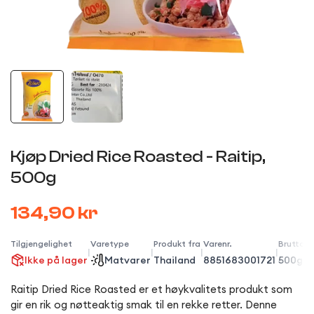
Kjøp Dried Rice Roasted - Raitip,
500g
134,90 kr
Tilgjengelighet
Varetype
Produkt fra
Varenr.
Bruttov
|
|
|
|
Ikke på lager
Matvarer
Thailand
8851683001721
500g
Raitip Dried Rice Roasted er et høykvalitets produkt som
gir en rik og nøtteaktig smak til en rekke retter. Denne