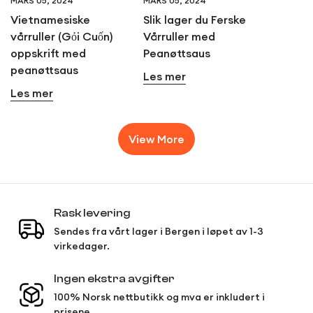
MARS 05, 2024
MARS 05, 2024
Vietnamesiske
Slik lager du Ferske
vårruller (Gỏi Cuốn)
Vårruller med
oppskrift med
Peanøttsaus
peanøttsaus
Les mer
Les mer
View More
Rask levering
Sendes fra vårt lager i Bergen i løpet av 1-3
virkedager.
Ingen ekstra avgifter
100% Norsk nettbutikk og mva er inkludert i
prisene.