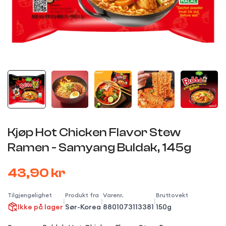
Kjøp Hot Chicken Flavor Stew
Ramen - Samyang Buldak, 145g
43,90 kr
Tilgjengelighet
Produkt fra
Varenr.
Bruttovekt
|
|
|
Ikke på lager
Sør-Korea
8801073113381
150g