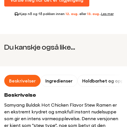
Varsle meg når det er tilgjengelig
Kjøp nå og få pakken innen
12. aug.
eller
13. aug.
.
Les mer
Du kanskje også like...
Beskrivelser
Ingredienser
Holdbarhet og oppb
Beskrivelse
Samyang Buldak Hot Chicken Flavor Stew Ramen er
en ekstremt krydret og smakfull instant nudelsuppe
som gir en intens varmeopplevelse. Denne versjonen
er kjent som "stew type", noe som betyr at den