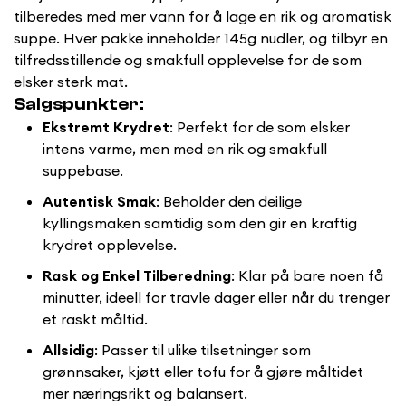
tilberedes med mer vann for å lage en rik og aromatisk
suppe. Hver pakke inneholder 145g nudler, og tilbyr en
tilfredsstillende og smakfull opplevelse for de som
elsker sterk mat.
Salgspunkter:
Ekstremt Krydret
: Perfekt for de som elsker
intens varme, men med en rik og smakfull
suppebase.
Autentisk Smak
: Beholder den deilige
kyllingsmaken samtidig som den gir en kraftig
krydret opplevelse.
Rask og Enkel Tilberedning
: Klar på bare noen få
minutter, ideell for travle dager eller når du trenger
et raskt måltid.
Allsidig
: Passer til ulike tilsetninger som
Confirm your age
grønnsaker, kjøtt eller tofu for å gjøre måltidet
mer næringsrikt og balansert.
Are you 18 years old or older?