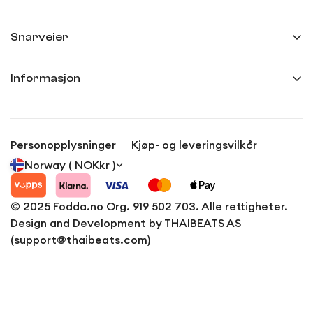
Snarveier
Min side
Informasjon
Ordreoversikt
Frakt og levering
Innstillinger
Kjøp- og leveringsvilkår
Anmeldelser
Personopplysninger
Kjøp- og leveringsvilkår
Personvernerklæring
Norway ( NOKkr )
Kontakt
© 2025 Fodda.no Org. 919 502 703. Alle rettigheter.
Design and Development by THAIBEATS AS
(support@thaibeats.com)