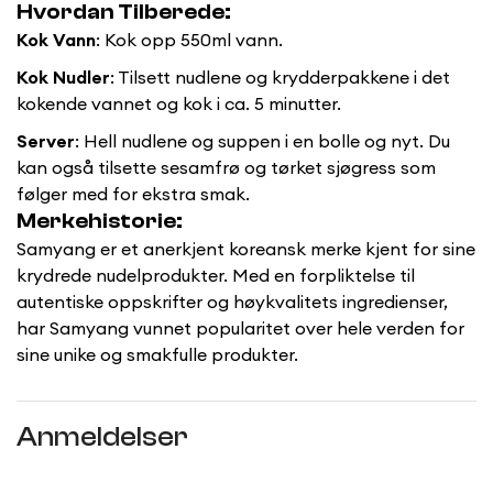
Hvordan Tilberede:
Kok Vann
: Kok opp 550ml vann.
No, I'm not
Yes, I am
Kok Nudler
: Tilsett nudlene og krydderpakkene i det
kokende vannet og kok i ca. 5 minutter.
Server
: Hell nudlene og suppen i en bolle og nyt. Du
kan også tilsette sesamfrø og tørket sjøgress som
følger med for ekstra smak.
Merkehistorie:
Samyang er et anerkjent koreansk merke kjent for sine
krydrede nudelprodukter. Med en forpliktelse til
autentiske oppskrifter og høykvalitets ingredienser,
har Samyang vunnet popularitet over hele verden for
sine unike og smakfulle produkter.
Anmeldelser