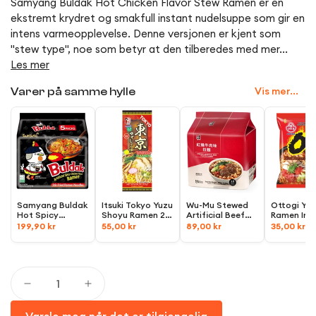
Samyang Buldak Hot Chicken Flavor Stew Ramen er en
ekstremt krydret og smakfull instant nudelsuppe som gir en
intens varmeopplevelse. Denne versjonen er kjent som
"stew type", noe som betyr at den tilberedes med mer...
Les mer
Vis mer...
Varer på samme hylle
Samyang Buldak
Itsuki Tokyo Yuzu
Wu-Mu Stewed
Ottogi Yeu
Hot Spicy
Shoyu Ramen 2-
Artificial Beef
Ramen Ins
Chicken Ramen,
servings,
186g
Flavor Ramen 4-
Noodle,
12
199,90 kr
55,00 kr
89,00 kr
35,00 kr
5x140g
(700g)
pack,
360g