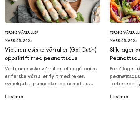
FERSKE VÅRRULLER
FERSKE VÅRRULL
MARS 05, 2024
MARS 05, 2024
Vietnamesiske vårruller (Gỏi Cuốn)
Slik lager 
oppskrift med peanøttsaus
Peanøttsa
Vietnamesiske vårruller, eller gỏi cuốn,
For å lage fr
er ferske vårruller fylt med reker,
peanøttsaus
svinekjøtt, grønnsaker og risnudler....
forberede fy
Les mer
Les mer