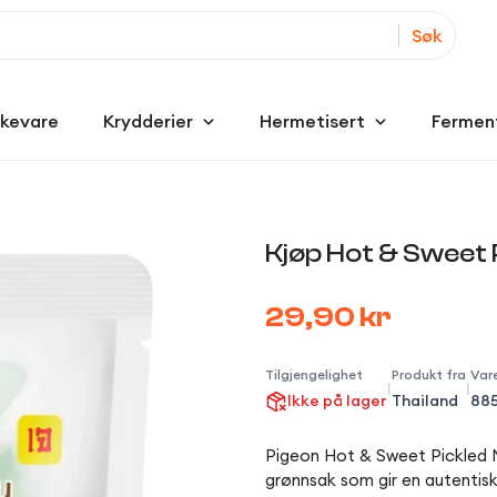
Søk
kkevare
Krydderier
Hermetisert
Fermen
Kjøp Hot & Sweet 
29,90 kr
Tilgjengelighet
Produkt fra
Vare
|
|
Ikke på lager
Thailand
88
Pigeon Hot & Sweet Pickled M
grønnsak som gir en autentisk