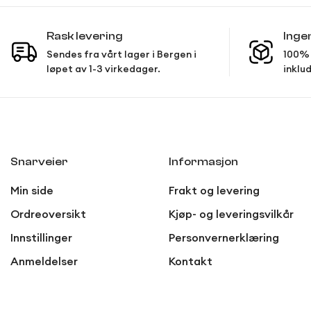
Rask levering
Inge
Sendes fra vårt lager i Bergen i
100% 
løpet av 1-3 virkedager.
inklud
Snarveier
Informasjon
Min side
Frakt og levering
Ordreoversikt
Kjøp- og leveringsvilkår
Innstillinger
Personvernerklæring
Anmeldelser
Kontakt