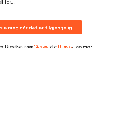
 for...
sle meg når det er tilgjengelig
Les mer
og få pakken innen
12. aug.
eller
13. aug.
.