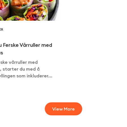
ER
du Ferske Vårruller med
us
iske vårruller med
, starter du med å
llingen som inkluderer...
View More