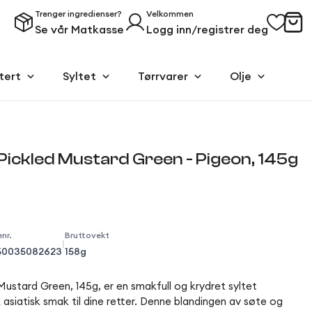
Trenger ingredienser?
Velkommen
Se vår Matkasse
Logg inn/registrer deg
tert
Syltet
Tørrvarer
Olje
Pickled Mustard Green - Pigeon, 145g
nr.
Bruttovekt
|
50035082623
158g
ustard Green, 145g, er en smakfull og krydret syltet
 asiatisk smak til dine retter. Denne blandingen av søte og