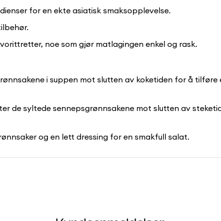
dienser for en ekte asiatisk smaksopplevelse.
tilbehør.
e favorittretter, noe som gjør matlagingen enkel og rask.
nnsakene i suppen mot slutten av koketiden for å tilføre 
etter de syltede sennepsgrønnsakene mot slutten av steketi
nsaker og en lett dressing for en smakfull salat.
Confirm your age
Are you 18 years old or older?
No, I'm not
Yes, I am