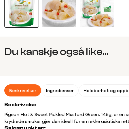
Du kanskje også like...
Beskrivelser
Ingredienser
Holdbarhet og oppb
Beskrivelse
Pigeon Hot & Sweet Pickled Mustard Green, 145g, er en sm
krydrede smaker gjør den ideell for en rekke asiatiske rett
Salgspunkter: