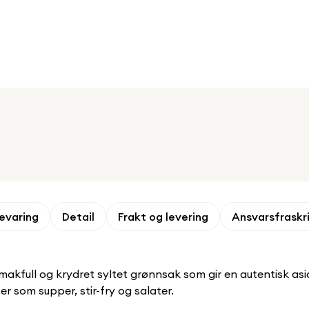
evaring
Detail
Frakt og levering
Ansvarsfraskr
akfull og krydret syltet grønnsak som gir en autentisk asia
er som supper, stir-fry og salater.