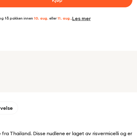
Kjøp
Les mer
og få pakken innen
10. aug.
eller
11. aug.
.
ivelse
a Thailand. Disse nudlene er laget av risvermicelli og er