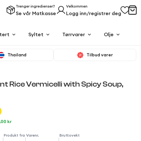
Trenger ingredienser?
Velkommen
Se vår Matkasse
Logg inn/registrer deg
tert
Syltet
Tørrvarer
Olje
Thailand
Tilbud varer
t Rice Vermicelli with Spicy Soup,
,00 kr
Produkt fra
Varenr.
Bruttovekt
|
|
|