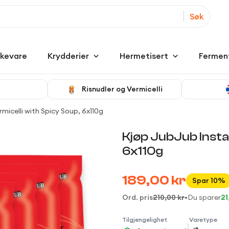
Søk
kkevare
Krydderier
Hermetisert
Fermen
Risnudler og Vermicelli
micelli with Spicy Soup, 6x110g
Kjøp JubJub Instan
6x110g
189,00 kr
Spar 10%
Ord. pris
210,00 kr
•
Du sparer
21
Tilgjengelighet
Varetype
|