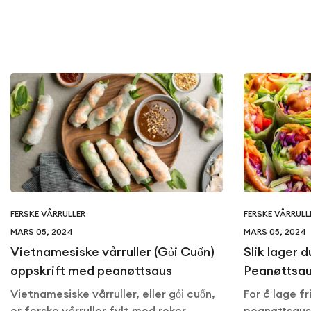
FERSKE VÅRRULLER
FERSKE VÅRRULL
MARS 05, 2024
MARS 05, 2024
Vietnamesiske vårruller (Gỏi Cuốn)
Slik lager 
oppskrift med peanøttsaus
Peanøttsa
Vietnamesiske vårruller, eller gỏi cuốn,
For å lage fr
er ferske vårruller fylt med reker,
peanøttsaus