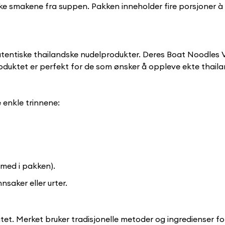
 rike smakene fra suppen. Pakken inneholder fire porsjoner à
tentiske thailandske nudelprodukter. Deres Boat Noodles Ver
 Produktet er perfekt for de som ønsker å oppleve ekte tha
 enkle trinnene:
 med i pakken).
saker eller urter.
alitet. Merket bruker tradisjonelle metoder og ingredienser f