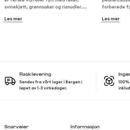
svinekjøtt, grønnsaker og risnudler....
forberede fy
Les mer
Les mer
Rask levering
Inge
Sendes fra vårt lager i Bergen i
100% 
løpet av 1-3 virkedager.
inklud
Snarveier
Informasjon