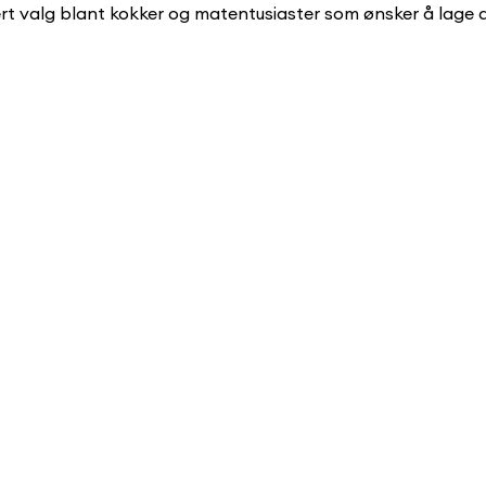
ært valg blant kokker og matentusiaster som ønsker å lage 
Confirm your age
Are you 18 years old or older?
No, I'm not
Yes, I am