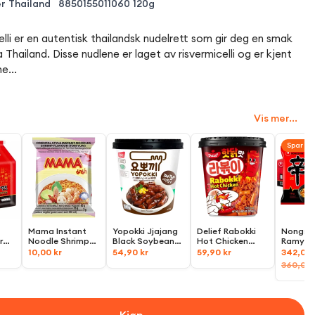
r
Thailand
8850155011060
120g
i er en autentisk thailandsk nudelrett som gir deg en smak
hailand. Disse nudlene er laget av risvermicelli og er kjent
e...
Vis mer...
Spar 5%
Mama Instant
Yopokki Jjajang
Delief Rabokki
Nongshi
r
Noodle Shrimp
Black Soybean
Hot Chicken
Ramyun
Tom-Yum
Sauce Topokki
Spicy Flavour
Koreans
10,00 kr
54,90 kr
59,90 kr
342,00 
00g
flavour,
60g
Rice Cake Cup,
Cup,
165g
10-Pakn
360,00 
140g
10x120g