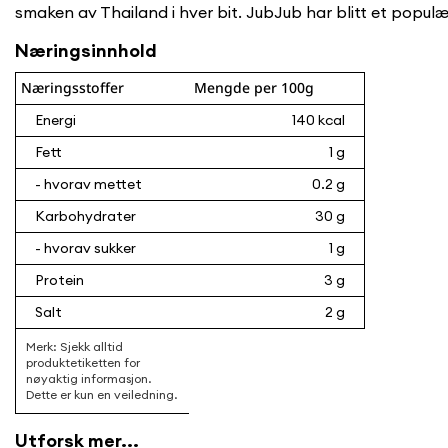
smaken av Thailand i hver bit. JubJub har blitt et popul
Næringsinnhold
Næringsstoffer
Mengde per 100g
Energi
140 kcal
Fett
1 g
- hvorav mettet
0.2 g
Karbohydrater
30 g
- hvorav sukker
1 g
Protein
3 g
Salt
2 g
Utforsk mer...