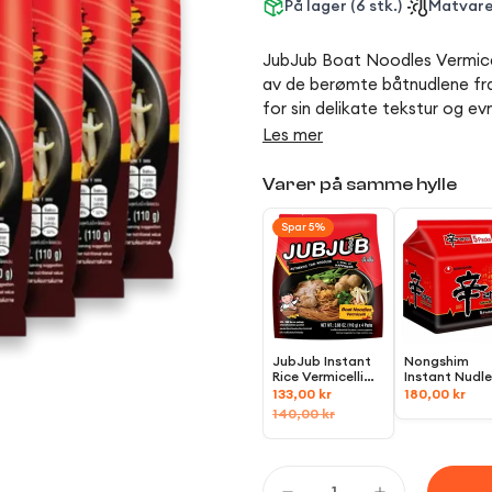
På lager (6 stk.)
Matvare
JubJub Boat Noodles Vermicell
av de berømte båtnudlene fra T
for sin delikate tekstur og evn
Les mer
Varer på samme hylle
Spar 5%
JubJub Instant
Nongshim
Rice Vermicelli
Instant Nudle
with Spicy Soup,
Shin Ramyun
133,00 kr
180,00 kr
4x110g
Multipack,
6
140,00 kr
(5x120g)