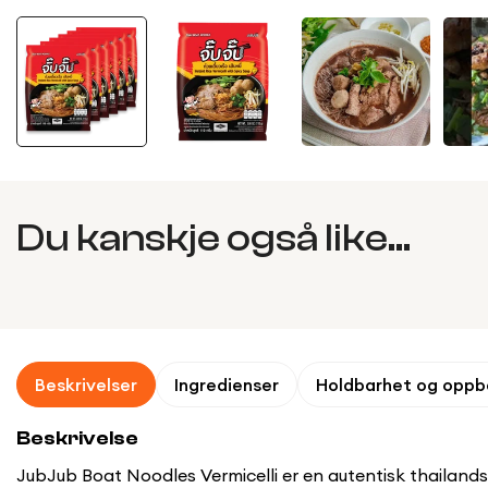
Du kanskje også like...
Beskrivelser
Ingredienser
Holdbarhet og oppb
Beskrivelse
JubJub Boat Noodles Vermicelli er en autentisk thailands