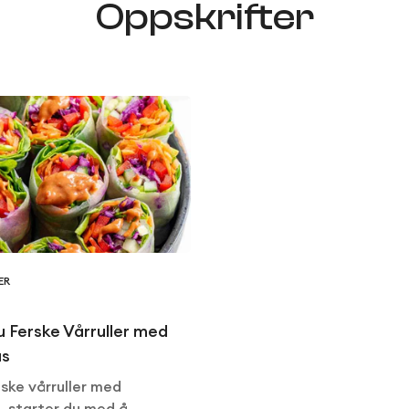
Oppskrifter
ER
du Ferske Vårruller med
us
iske vårruller med
, starter du med å