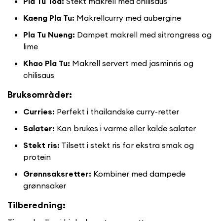
Pla Tu Tod:
Stekt makrell med chilisaus
Kaeng Pla Tu:
Makrellcurry med aubergine
Pla Tu Nueng:
Dampet makrell med sitrongress og
lime
Khao Pla Tu:
Makrell servert med jasminris og
chilisaus
Bruksområder:
Curries:
Perfekt i thailandske curry-retter
Salater:
Kan brukes i varme eller kalde salater
Stekt ris:
Tilsett i stekt ris for ekstra smak og
protein
Grønnsaksretter:
Kombiner med dampede
grønnsaker
Tilberedning: