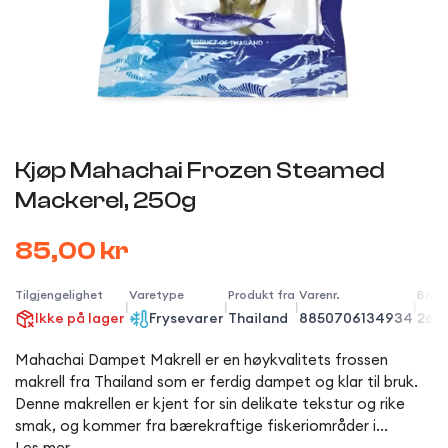
Kjøp Mahachai Frozen Steamed
Mackerel, 250g
85,00 kr
Tilgjengelighet
Varetype
Produkt fra
Varenr.
Brut
|
|
|
|
Ikke på lager
Frysevarer
Thailand
8850706134934
260
Mahachai Dampet Makrell
er en høykvalitets frossen
makrell fra Thailand som er ferdig dampet og klar til bruk.
Denne makrellen er kjent for sin delikate tekstur og rike
smak, og kommer fra bærekraftige fiskeriområder i...
Les mer