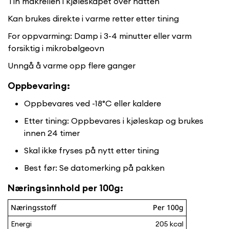
Tin makrellen i kjøleskapet over natten
Kan brukes direkte i varme retter etter tining
For oppvarming: Damp i 3-4 minutter eller varm
forsiktig i mikrobølgeovn
Unngå å varme opp flere ganger
Oppbevaring:
Oppbevares ved -18°C eller kaldere
Etter tining: Oppbevares i kjøleskap og brukes
innen 24 timer
Skal ikke fryses på nytt etter tining
Best før: Se datomerking på pakken
Confirm your age
Næringsinnhold per 100g:
Are you 18 years old or older?
Næringsstoff
Per 100g
No, I'm not
Yes, I am
Energi
205 kcal