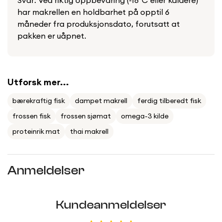
Svar: Ved riktig oppbevaring (-18°C eller kaldere)
har makrellen en holdbarhet på opptil 6
måneder fra produksjonsdato, forutsatt at
pakken er uåpnet.
Utforsk mer...
bærekraftig fisk
dampet makrell
ferdig tilberedt fisk
frossen fisk
frossen sjømat
omega-3 kilde
proteinrik mat
thai makrell
Anmeldelser
Kundeanmeldelser