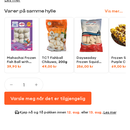
Vis mer...
Varer på samme hylle
Mahachai Frozen
TCT Fishball
Dayseaday
Frozen St
Fish Ball with
Chikuwa,
200g
Frozen Squid
Purple Cor
Cuttlefish,
200g
Whole 10/20, 1kg
700g
39,90 kr
49,00 kr
256,00 kr
69,00 kr
Varsle meg når det er tilgjengelig
Kjøp nå og få pakken innen
12. aug.
eller
13. aug.
.
Les mer