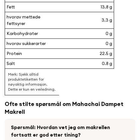
Fett
13.8 g
hvorav mettede
3.3 g
fettsyrer
Karbohydrater
0 g
hvorav sukkerarter
0 g
Protein
22.5 g
Salt
0.8 g
Ofte stilte spørsmål om Mahachai Dampet
Makrell
Spørsmål: Hvordan vet jeg om makrellen
fortsatt er god etter tining?