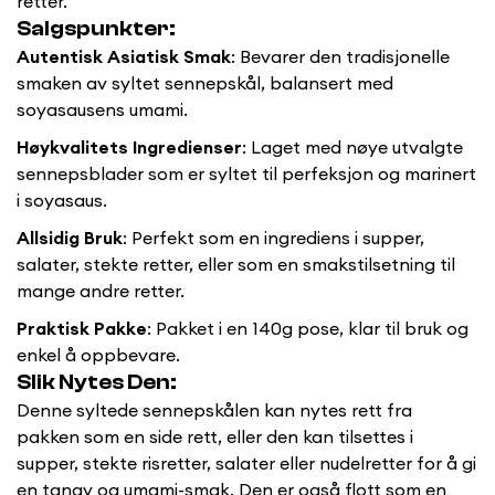
retter.
Salgspunkter:
Autentisk Asiatisk Smak
: Bevarer den tradisjonelle
smaken av syltet sennepskål, balansert med
soyasausens umami.
Høykvalitets Ingredienser
: Laget med nøye utvalgte
sennepsblader som er syltet til perfeksjon og marinert
i soyasaus.
Allsidig Bruk
: Perfekt som en ingrediens i supper,
salater, stekte retter, eller som en smakstilsetning til
mange andre retter.
Praktisk Pakke
: Pakket i en 140g pose, klar til bruk og
Confirm your age
enkel å oppbevare.
Slik Nytes Den:
Are you 18 years old or older?
Denne syltede sennepskålen kan nytes rett fra
pakken som en side rett, eller den kan tilsettes i
No, I'm not
Yes, I am
supper, stekte risretter, salater eller nudelretter for å gi
en tangy og umami-smak. Den er også flott som en