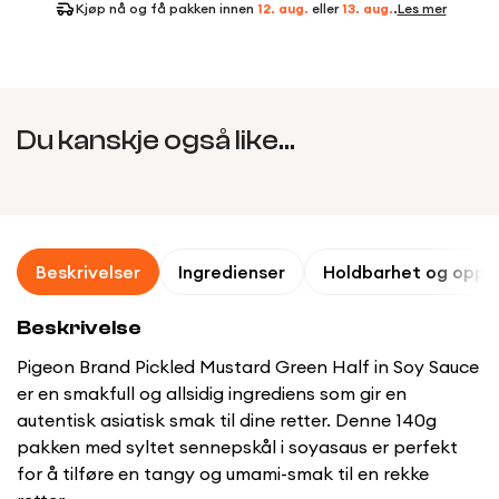
Kjøp nå og få pakken innen
12. aug.
eller
13. aug.
.
Les mer
Du kanskje også like...
Beskrivelser
Ingredienser
Holdbarhet og oppb
Beskrivelse
Pigeon Brand Pickled Mustard Green Half in Soy Sauce
er en smakfull og allsidig ingrediens som gir en
autentisk asiatisk smak til dine retter. Denne 140g
pakken med syltet sennepskål i soyasaus er perfekt
for å tilføre en tangy og umami-smak til en rekke