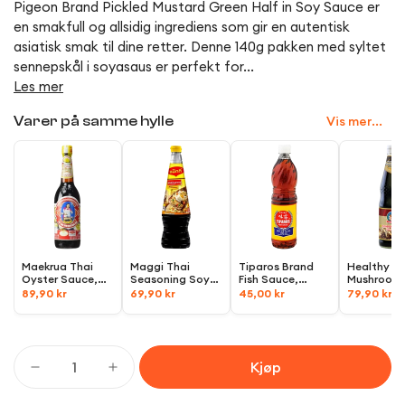
Pigeon Brand Pickled Mustard Green Half in Soy Sauce er
en smakfull og allsidig ingrediens som gir en autentisk
asiatisk smak til dine retter. Denne 140g pakken med syltet
sennepskål i soyasaus er perfekt for...
Les mer
Vis mer...
Varer på samme hylle
Maekrua Thai
Maggi Thai
Tiparos Brand
Healthy B
Oyster Sauce,
Seasoning Soy
Fish Sauce,
Mushroom
600ml
Sauce,
680ml
700ml
Sauce,
70
89,90 kr
69,90 kr
45,00 kr
79,90 kr
Kjøp