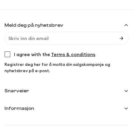
Meld deg på nyhetsbrev
I agree with the
Terms & conditions
Registrer deg her for å motta din salgskampanje og
nyhetsbrev på e-post.
Snarveier
Min side
Informasjon
Ordreoversikt
Frakt og levering
Innstillinger
Kjøp- og leveringsvilkår
Anmeldelser