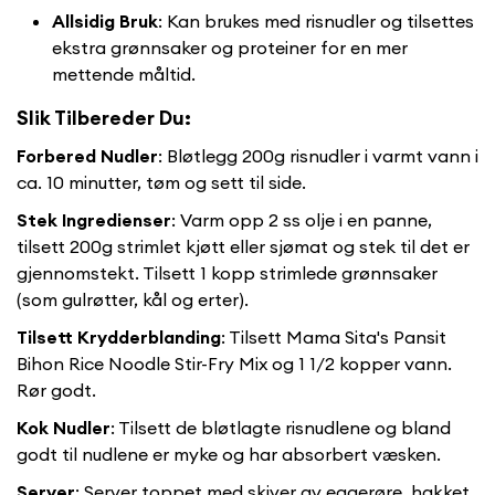
Allsidig Bruk
: Kan brukes med risnudler og tilsettes
ekstra grønnsaker og proteiner for en mer
mettende måltid.
Slik Tilbereder Du:
Forbered Nudler
: Bløtlegg 200g risnudler i varmt vann i
ca. 10 minutter, tøm og sett til side.
Stek Ingredienser
: Varm opp 2 ss olje i en panne,
tilsett 200g strimlet kjøtt eller sjømat og stek til det er
gjennomstekt. Tilsett 1 kopp strimlede grønnsaker
(som gulrøtter, kål og erter).
Tilsett Krydderblanding
: Tilsett Mama Sita's Pansit
Confirm your age
Bihon Rice Noodle Stir-Fry Mix og 1 1/2 kopper vann.
Are you 18 years old or older?
Rør godt.
Kok Nudler
: Tilsett de bløtlagte risnudlene og bland
No, I'm not
Yes, I am
godt til nudlene er myke og har absorbert væsken.
Server
: Server toppet med skiver av eggerøre, hakket