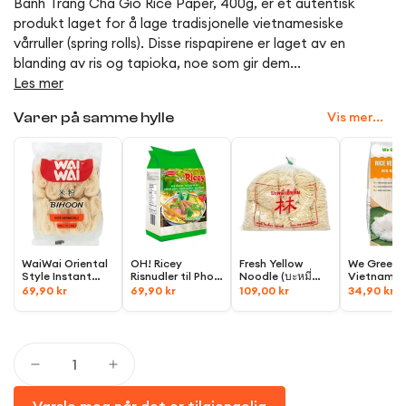
Banh Trang Cha Gio Rice Paper, 400g, er et autentisk
produkt laget for å lage tradisjonelle vietnamesiske
vårruller (spring rolls). Disse rispapirene er laget av en
blanding av ris og tapioka, noe som gir dem...
Les mer
Vis mer...
Varer på samme hylle
WaiWai Oriental
OH! Ricey
Fresh Yellow
We Greens
Style Instant
Risnudler til Pho,
Noodle (บะหมี่
Vietnames
Vermicelli
Pad Thai,
500g
เหลืองสด),
500g
Vermicelli
69,90 kr
69,90 kr
109,00 kr
34,90 kr
Risnudler
Risnudler
(Bihoon,
500g
(1,2mm),
3