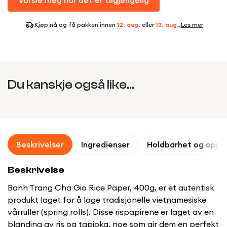
Varsle meg når det er tilgjengelig
Kjøp nå og få pakken innen
12. aug.
eller
13. aug.
.
Les mer
Du kanskje også like...
Beskrivelser
Ingredienser
Holdbarhet og oppb
Beskrivelse
Banh Trang Cha Gio Rice Paper, 400g, er et autentisk
produkt laget for å lage tradisjonelle vietnamesiske
vårruller (spring rolls). Disse rispapirene er laget av en
blanding av ris og tapioka, noe som gir dem en perfekt