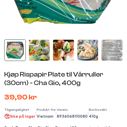
Kjøp Rispapir Plate til Vårruller
(30cm) - Cha Gio, 400g
39,90 kr
Tilgjengelighet
Produkt fra
Varenr.
Bruttovekt
|
|
|
Ikke på lager
Vietnam
8936068110080
410g