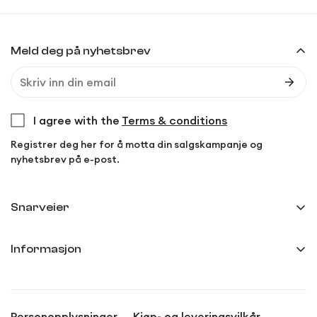
Meld deg på nyhetsbrev
I agree with the
Terms & conditions
Registrer deg her for å motta din salgskampanje og
nyhetsbrev på e-post.
Snarveier
Min side
Informasjon
Ordreoversikt
Frakt og levering
Innstillinger
Kjøp- og leveringsvilkår
Anmeldelser
Personopplysninger
Kjøp- og leveringsvilkår