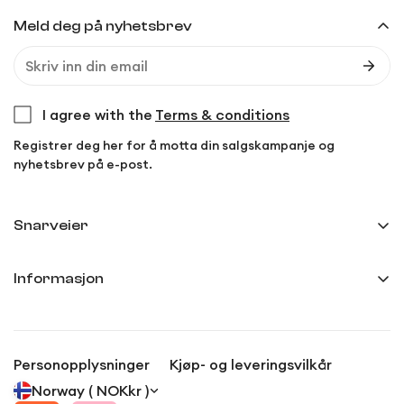
Meld deg på nyhetsbrev
I agree with the
Terms & conditions
Registrer deg her for å motta din salgskampanje og
nyhetsbrev på e-post.
Snarveier
Min side
Informasjon
Ordreoversikt
Frakt og levering
Innstillinger
Kjøp- og leveringsvilkår
Anmeldelser
Personopplysninger
Kjøp- og leveringsvilkår
Personvernerklæring
Norway ( NOKkr )