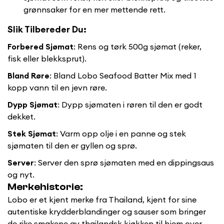
grønnsaker for en mer mettende rett.
Slik Tilbereder Du:
Forbered Sjømat
: Rens og tørk 500g sjømat (reker,
fisk eller blekksprut).
Bland Røre
: Bland Lobo Seafood Batter Mix med 1
kopp vann til en jevn røre.
Dypp Sjømat
: Dypp sjømaten i røren til den er godt
dekket.
Stek Sjømat
: Varm opp olje i en panne og stek
Confirm your age
sjømaten til den er gyllen og sprø.
Are you 18 years old or older?
Server
: Server den sprø sjømaten med en dippingsaus
og nyt.
No, I'm not
Yes, I am
Merkehistorie:
Lobo er et kjent merke fra Thailand, kjent for sine
autentiske krydderblandinger og sauser som bringer
de rike smakene av thailandsk kjøkken til hjem over