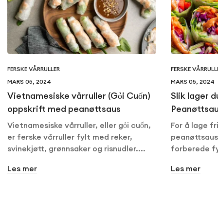
FERSKE VÅRRULLER
FERSKE VÅRRULL
MARS 05, 2024
MARS 05, 2024
Vietnamesiske vårruller (Gỏi Cuốn)
Slik lager 
oppskrift med peanøttsaus
Peanøttsa
Vietnamesiske vårruller, eller gỏi cuốn,
For å lage fr
er ferske vårruller fylt med reker,
peanøttsaus
svinekjøtt, grønnsaker og risnudler....
forberede fy
Les mer
Les mer