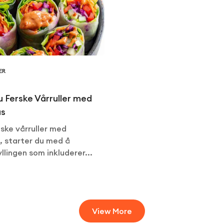
ER
du Ferske Vårruller med
us
iske vårruller med
, starter du med å
llingen som inkluderer...
View More