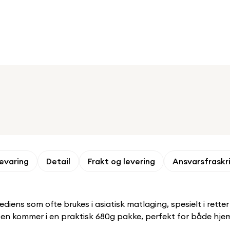
evaring
Detail
Frakt og levering
Ansvarsfraskr
ens som ofte brukes i asiatisk matlaging, spesielt i retter 
Den kommer i en praktisk 680g pakke, perfekt for både hje