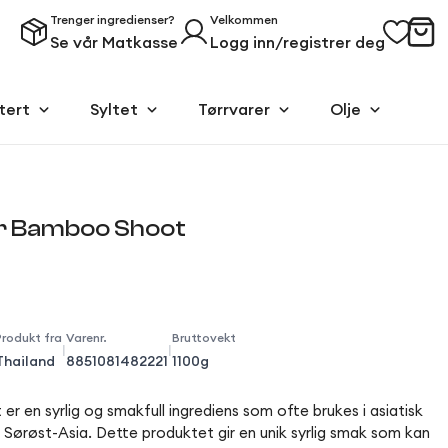
Trenger ingredienser?
Velkommen
Se vår Matkasse
Logg inn/registrer deg
tert
Syltet
Tørrvarer
Olje
ur Bamboo Shoot
Produkt fra
Varenr.
Bruttovekt
|
|
Thailand
8851081482221
1100g
en syrlig og smakfull ingrediens som ofte brukes i asiatisk
ra Sørøst-Asia. Dette produktet gir en unik syrlig smak som kan