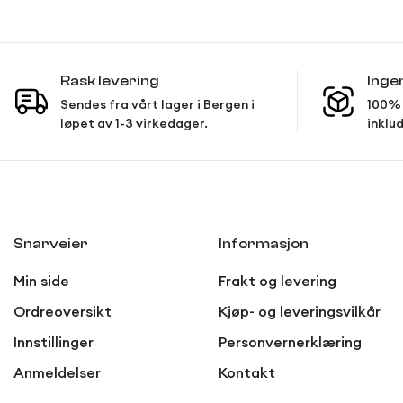
Rask levering
Inge
Sendes fra vårt lager i Bergen i
100% 
løpet av 1-3 virkedager.
inklud
Snarveier
Informasjon
Min side
Frakt og levering
Ordreoversikt
Kjøp- og leveringsvilkår
Innstillinger
Personvernerklæring
Anmeldelser
Kontakt