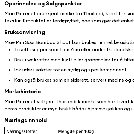
Opprinnelse og Salgspunkter
Mae Pim er et anerkjent merke fra Thailand, kjent for s
tekstur. Produktet er ferdigsyltet, noe som gjør det enkel
Bruksanvisning
Mae Pim Sour Bamboo Shoot kan brukes i en rekke asiatiske
Tilsett i supper som Tom Yum eller andre thailandske
Bruk i wokretter med kjøtt eller grønnsaker for å tilf
Inkluder i salater for en syrlig og sprø komponent.
Kan også brukes som en siderett, servert med ris og 
Merkehistorie
Mae Pim er et velkjent thailandsk merke som har levert kva
deres produkter er mye brukt både i hjemmekjøkken og i 
Næringsinnhold
Næringsstoffer
Mengde per 100g