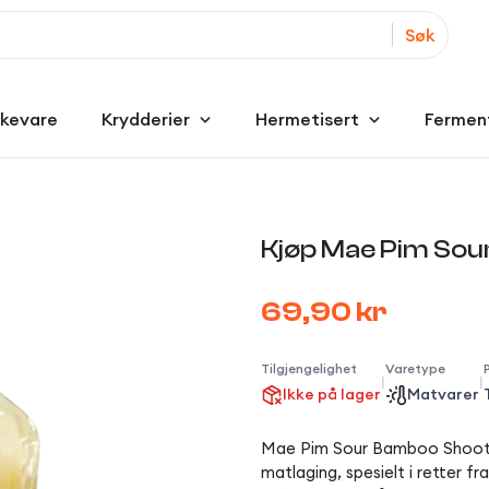
Søk
kkevare
Krydderier
Hermetisert
Fermen
Kjøp Mae Pim So
69,90 kr
Tilgjengelighet
Varetype
|
|
Ikke på lager
Matvarer
Mae Pim Sour Bamboo Shoot er 
matlaging, spesielt i retter f