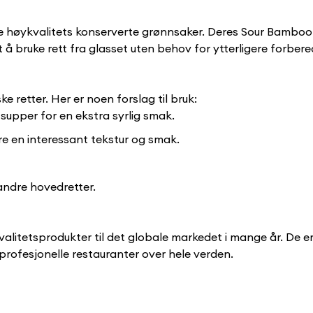
ine høykvalitets konserverte grønnsaker. Deres Sour Bamboo
t å bruke rett fra glasset uten behov for ytterligere forbere
 retter. Her er noen forslag til bruk:
 supper for en ekstra syrlig smak.
øre en interessant tekstur og smak.
andre hovedretter.
litetsprodukter til det globale markedet i mange år. De er kj
profesjonelle restauranter over hele verden.