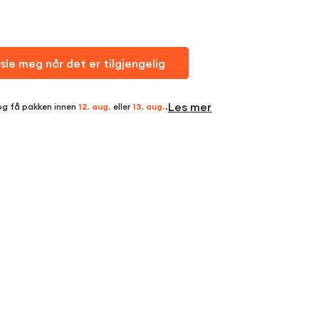
sle meg når det er tilgjengelig
Les mer
og få pakken innen
12. aug.
eller
13. aug.
.