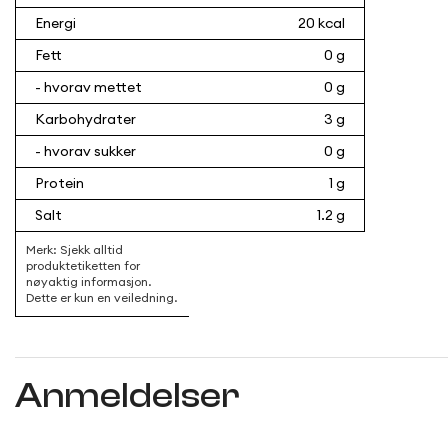
Energi
20 kcal
Fett
0 g
- hvorav mettet
0 g
Karbohydrater
3 g
- hvorav sukker
0 g
Protein
1 g
Salt
1.2 g
Anmeldelser