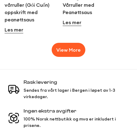
vårruller (Gỏi Cuốn)
Vårruller med
oppskrift med
Peanøttsaus
peanøttsaus
Les mer
Les mer
View More
Rask levering
Sendes fra vårt lager i Bergen i løpet av 1-3
virkedager.
Ingen ekstra avgifter
100% Norsk nettbutikk og mva er inkludert i
prisene.