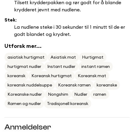
Tilsett krydderpakken og rør godt for å blande
No, I'm not
Yes, I am
krydderet jevnt med nudlene.
Stek
:
La nudlene steke i 30 sekunder til 1 minutt til de er
godt blandet og krydret.
Utforsk mer...
asiatisk hurtigmat
Asiatisk mat
Hurtigmat
hurtigmat nudler
Instant nudler
instant ramen
koreansk
Koreansk hurtigmat
Koreansk mat
koreansk nuddelsuppe
Koreansk ramen
koreanske
Koreanske nudler
Nongshim
Nudler
ramen
Ramen og nudler
Tradisjonell koreansk
Anmeldelser