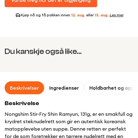
Varsle meg når det er tilgjengelig
Kjøp nå og få pakken innen
12. aug.
eller
13. aug.
.
Les mer
Du kanskje også like...
Beskrivelser
Ingredienser
Holdbarhet og oppb
Beskrivelse
Nongshim Stir-Fry Shin Ramyun, 131g, er en smakfull og
krydret steknudelrett som gir en autentisk koreansk
matopplevelse uten suppe. Denne retten er perfekt
for de som foretrekker en tørrere nudelrett med en