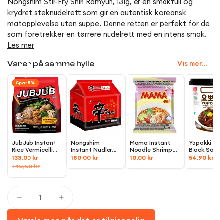
Nongshim Stir-Fry Shin Ramyun, 131g, er en smakfull og
krydret steknudelrett som gir en autentisk koreansk
matopplevelse uten suppe. Denne retten er perfekt for de
som foretrekker en tørrere nudelrett med en intens smak.
Les mer
Vis mer...
Varer på samme hylle
Spar 5%
JubJub Instant
Nongshim
Mama Instant
Yopokki Jj
Rice Vermicelli
Instant Nudler
Noodle Shrimp
Black Soy
with Spicy Soup,
Shin Ramyun
Tom-Yum
Sauce Top
133,00 kr
180,00 kr
10,00 kr
54,90 kr
4x110g
Multipack,
600g
flavour,
60g
Rice Cake
140,00 kr
(5x120g)
140g