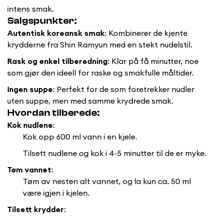
intens smak.
Salgspunkter:
Autentisk koreansk smak
: Kombinerer de kjente
krydderne fra Shin Ramyun med en stekt nudelstil.
Rask og enkel tilberedning
: Klar på få minutter, noe
som gjør den ideell for raske og smakfulle måltider.
Ingen suppe
: Perfekt for de som foretrekker nudler
uten suppe, men med samme krydrede smak.
Hvordan tilberede:
Kok nudlene
:
Kok opp 600 ml vann i en kjele.
Tilsett nudlene og kok i 4-5 minutter til de er myke.
Tøm vannet
:
Tøm av nesten alt vannet, og la kun ca. 50 ml
Confirm your age
være igjen i kjelen.
Are you 18 years old or older?
Tilsett krydder
: