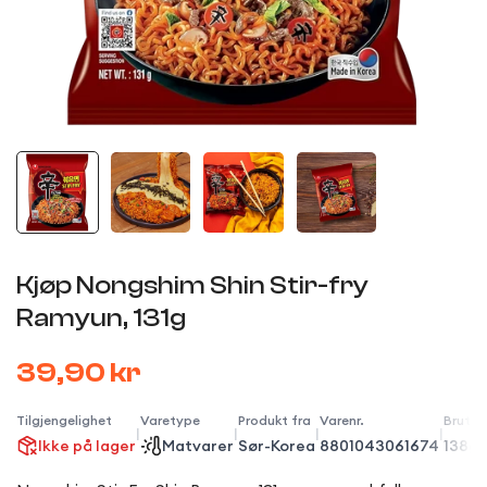
Kjøp Nongshim Shin Stir-fry
Ramyun, 131g
39,90 kr
Tilgjengelighet
Varetype
Produkt fra
Varenr.
Brutto
|
|
|
|
Ikke på lager
Matvarer
Sør-Korea
8801043061674
138g