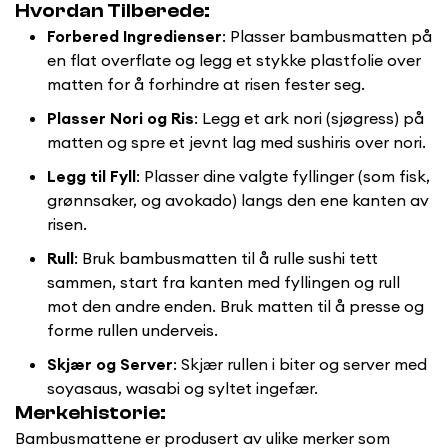
Hvordan Tilberede:
Forbered Ingredienser
: Plasser bambusmatten på
en flat overflate og legg et stykke plastfolie over
matten for å forhindre at risen fester seg.
Plasser Nori og Ris
: Legg et ark nori (sjøgress) på
matten og spre et jevnt lag med sushiris over nori.
Legg til Fyll
: Plasser dine valgte fyllinger (som fisk,
grønnsaker, og avokado) langs den ene kanten av
risen.
Rull
: Bruk bambusmatten til å rulle sushi tett
sammen, start fra kanten med fyllingen og rull
Confirm your age
mot den andre enden. Bruk matten til å presse og
forme rullen underveis.
Are you 18 years old or older?
Skjær og Server
: Skjær rullen i biter og server med
soyasaus, wasabi og syltet ingefær.
No, I'm not
Yes, I am
Merkehistorie:
Bambusmattene er produsert av ulike merker som