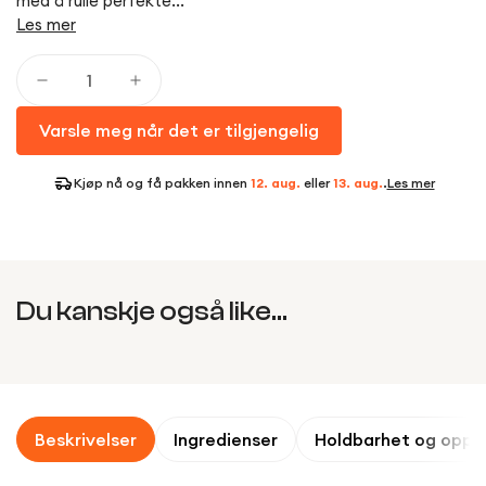
med å rulle perfekte...
Les mer
Varsle meg når det er tilgjengelig
Kjøp nå og få pakken innen
12. aug.
eller
13. aug.
.
Les mer
Du kanskje også like...
Beskrivelser
Ingredienser
Holdbarhet og oppb