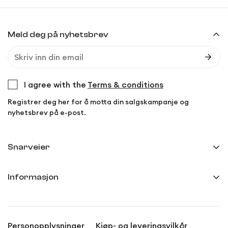
Meld deg på nyhetsbrev
I agree with the
Terms & conditions
Registrer deg her for å motta din salgskampanje og
nyhetsbrev på e-post.
Snarveier
Min side
Informasjon
Ordreoversikt
Frakt og levering
Innstillinger
Kjøp- og leveringsvilkår
Anmeldelser
Personopplysninger
Kjøp- og leveringsvilkår