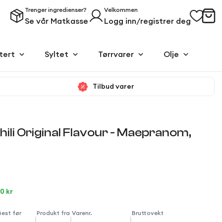
Trenger ingredienser?
Velkommen
Se vår Matkasse
Logg inn/registrer deg
tert
Syltet
Tørrvarer
Olje
Tilbud varer
hili Original Flavour - Maepranom,
90 kr
Best før
Produkt fra
Varenr.
Bruttovekt
|
|
|