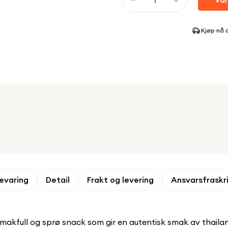
Kjøp nå 
evaring
Detail
Frakt og levering
Ansvarsfraskr
smakfull og sprø snack som gir en autentisk smak av thaila