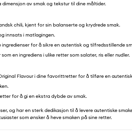
a dimensjon av smak og tekstur til dine måltider.
andsk chili, kjent for sin balanserte og krydrede smak.
 og innsats i matlagingen.
ingredienser for å sikre en autentisk og tilfredsstillende s
som en ingrediens i ulike retter som salater, ris eller nudler.
riginal Flavour i dine favorittretter for å tilføre en autentis
ken.
eretter for å gi en ekstra dybde av smak.
r, og har en sterk dedikasjon til å levere autentiske smake
Confirm your age
siaster som ønsker å heve smaken på sine retter.
Are you 18 years old or older?