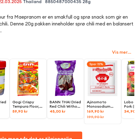
22.03.2025
Thailand
8850487000435
28g
lavour fra Maepranom er en smakfull og sprø snack som gir en
chili. Denne 20g pakken inneholder sprø chili med en balansert
.
Vis mer...
Spar 15%
ried
Gogi Crispy
BANN THAI Dried
Ajinomoto
Lobo Ro
Tempura Floor,
Red Chili Without
Monosodium
Pork (M
500g
Stalk,
100g
Glutamate
Seasoni
59,90 kr
45,00 kr
169,90 kr
34,90 k
(MSG), 1kg
100g
199,90 kr
sle meg når det er tilgjengelig