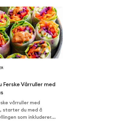
ER
du Ferske Vårruller med
us
iske vårruller med
, starter du med å
llingen som inkluderer...