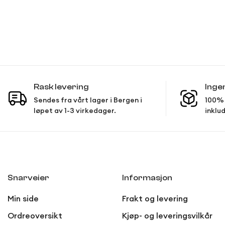
Rask levering
Inge
Sendes fra vårt lager i Bergen i
100% 
løpet av 1-3 virkedager.
inklud
Snarveier
Informasjon
Min side
Frakt og levering
Ordreoversikt
Kjøp- og leveringsvilkår