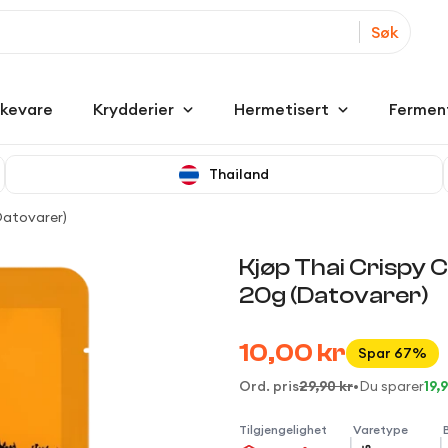
Søk
kkevare
Krydderier
Hermetisert
Fermen
Thailand
Datovarer)
Kjøp Thai Crispy C
20g (Datovarer)
10,00 kr
Spar 67%
Ord. pris
29,90 kr
•
Du sparer
19,
Tilgjengelighet
Varetype
|
|