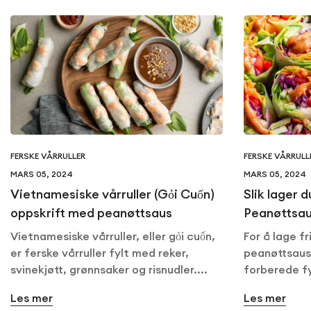
FERSKE VÅRRULLER
FERSKE VÅRRULL
MARS 05, 2024
MARS 05, 2024
Vietnamesiske vårruller (Gỏi Cuốn)
Slik lager 
oppskrift med peanøttsaus
Peanøttsa
Vietnamesiske vårruller, eller gỏi cuốn,
For å lage fr
er ferske vårruller fylt med reker,
peanøttsaus
svinekjøtt, grønnsaker og risnudler....
forberede fy
Les mer
Les mer