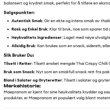
balansert og krydret smak, perfekt for å tilføre en ekstr
Salgspunkter:
Autentisk Smak
: Gir en ekte og intens smak av thail
Rask og Enkel Bruk
: Klar til bruk, noe som sparer tid
Høykvalitets Ingredienser
: Laget med nøye utvalgte 
Allsidig Bruk
: Kan brukes som en snack, siderett, eller 
Slik Bruker Du:
Tilsett i Retter
: Tilsett ønsket mengde Thai Crispy Chilli O
Bruk som Snack
: Nyt som en smakfull snack rett fra pak
Bland i Salater og Gryteretter
: Tilsett i salater og gryt
Merkehistorie:
Maepranom er kjent for sine høykvalitets krydder og sause
produkter, er Maepranom et populært valg blant matentu