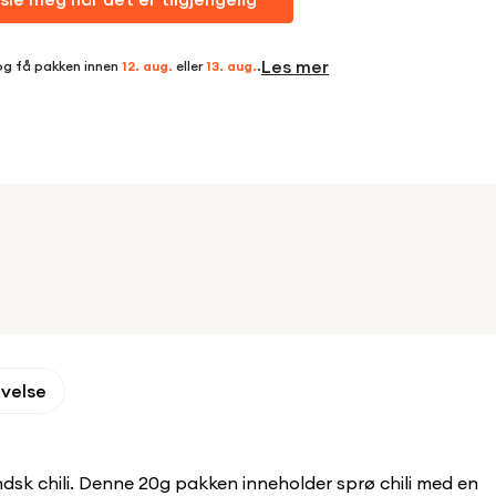
Les mer
og få pakken innen
12. aug.
eller
13. aug.
.
ivelse
ndsk chili. Denne 20g pakken inneholder sprø chili med en