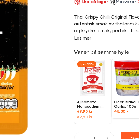
Ikke på lager
Matvarer
Thai Crispy Chilli Original F
autentisk smak av thailandsk 
og krydret smak, perfekt for..
Les mer
Varer på samme hylle
Spar 22%
Ajinomoto
Cock Brand F
Monosodium
Garlic,
100g
Glutamate
69,90 kr
45,00 kr
(MSG),
500g
89,90 kr
Var