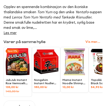
Opplev en spennende kombinasjon av den ikoniske
thailandske smaken
Tom Yum
og den unike
Yentafo
-suppen
med
Lerros Tom Yum Yentafo med Tørkede Risnudler
.
Denne smakfulle nudelretten har en krydret, syrlig base
med smak av lime,...
Les mer
Vis mer...
Varer på samme hylle
Spar 5%
JubJub Instant
Nongshim
Mama Instant
Yopokki Jj
Rice Vermicelli
Instant Nudler
Noodle Shrimp
Black Soy
with Spicy Soup,
Shin Ramyun
Tom-Yum
Sauce Top
133,00 kr
180,00 kr
10,00 kr
54,90 kr
4x110g
Multipack,
600g
flavour,
60g
Rice Cake
140,00 kr
(5x120g)
140g