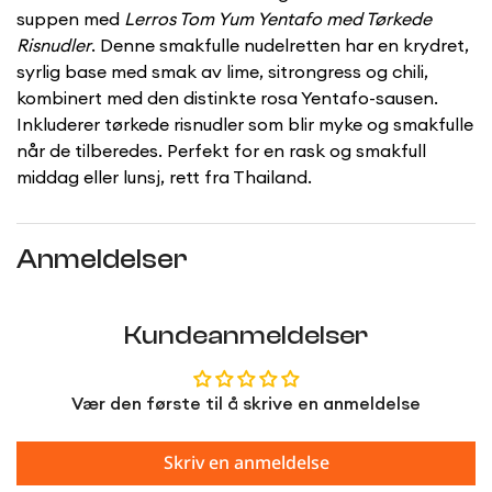
suppen med
Lerros Tom Yum Yentafo med Tørkede
Risnudler
. Denne smakfulle nudelretten har en krydret,
syrlig base med smak av lime, sitrongress og chili,
kombinert med den distinkte rosa Yentafo-sausen.
Confirm your age
Inkluderer tørkede risnudler som blir myke og smakfulle
Are you 18 years old or older?
når de tilberedes. Perfekt for en rask og smakfull
middag eller lunsj, rett fra Thailand.
No, I'm not
Yes, I am
Anmeldelser
Kundeanmeldelser
Vær den første til å skrive en anmeldelse
Skriv en anmeldelse