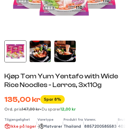
Kjøp Tom Yum Yentafo with Wide
Rice Noodles - Lerros, 3x110g
135,00 kr
Spar 8%
Ord. pris
147,00 kr
•
Du sparer
12,00 kr
Tilgjengelighet
Varetype
Produkt fra
Varenr.
Brutto
|
|
|
|
Ikke på lager
Matvarer
Thailand
8857200585583
402g