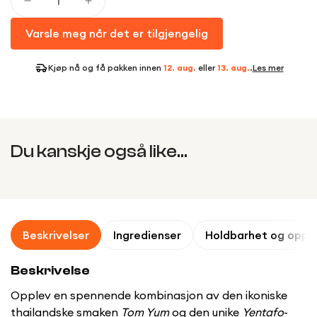
Varsle meg når det er tilgjengelig
Kjøp nå og få pakken innen
12. aug.
eller
13. aug.
.
Les mer
Du kanskje også like...
Beskrivelser
Ingredienser
Holdbarhet og oppb
Beskrivelse
Opplev en spennende kombinasjon av den ikoniske
thailandske smaken
Tom Yum
og den unike
Yentafo
-